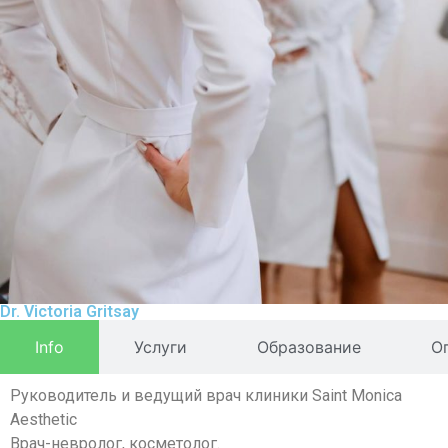
Dr. Victoria Gritsay
Info
Услуги
Образование
О
Руководитель и ведущий врач клиники Saint Monica
Aesthetic
Врач-невролог, косметолог.