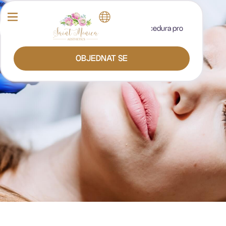
Icoone Laser Med
Icoone Laser Med je účinná inovativní procedura pro
obličej a tělo.
OBJEDNAT SE