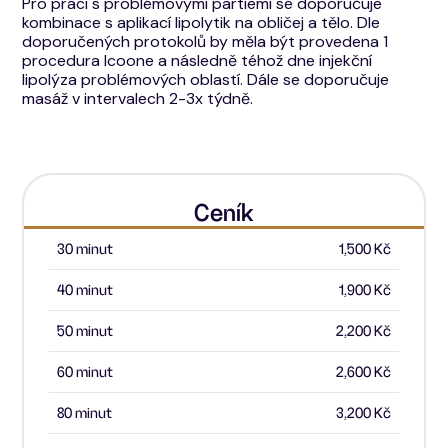
Pro práci s problémovými partiemi se doporučuje
kombinace s aplikací lipolytik na obličej a tělo. Dle
doporučených protokolů by měla být provedena 1
procedura Icoone a následně téhož dne injekční
lipolýza problémových oblastí. Dále se doporučuje
masáž v intervalech 2-3x týdně.
Ceník
30 minut
1,500 Kč
40 minut
1,900 Kč
50 minut
2,200 Kč
60 minut
2,600 Kč
80 minut
3,200 Kč