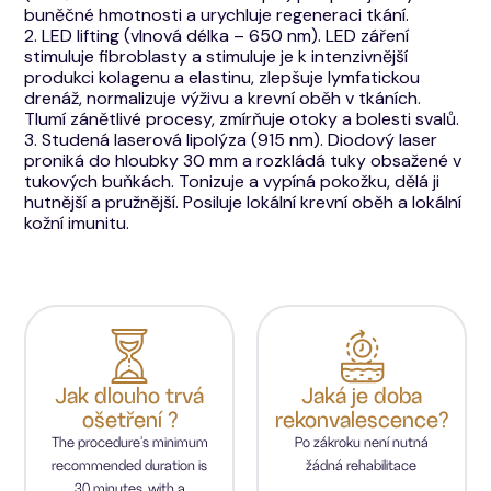
buněčné hmotnosti a urychluje regeneraci tkání.
2. LED lifting (vlnová délka – 650 nm). LED záření
stimuluje fibroblasty a stimuluje je k intenzivnější
produkci kolagenu a elastinu, zlepšuje lymfatickou
drenáž, normalizuje výživu a krevní oběh v tkáních.
Tlumí zánětlivé procesy, zmírňuje otoky a bolesti svalů.
3. Studená laserová lipolýza (915 nm). Diodový laser
proniká do hloubky 30 mm a rozkládá tuky obsažené v
tukových buňkách. Tonizuje a vypíná pokožku, dělá ji
hutnější a pružnější. Posiluje lokální krevní oběh a lokální
kožní imunitu.
Jak dlouho trvá
Jaká je doba
ošetření ?
rekonvalescence?
The procedure’s minimum
Po zákroku není nutná
recommended duration is
žádná rehabilitace
30 minutes, with a