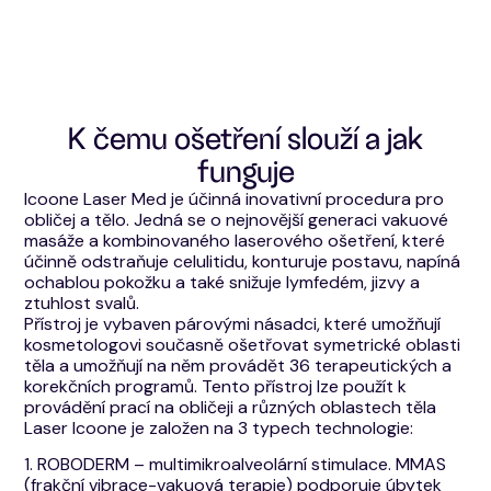
K čemu ošetření slouží a jak
funguje
Icoone Laser Med je účinná inovativní procedura pro
obličej a tělo. Jedná se o nejnovější generaci vakuové
masáže a kombinovaného laserového ošetření, které
účinně odstraňuje celulitidu, konturuje postavu, napíná
ochablou pokožku a také snižuje lymfedém, jizvy a
ztuhlost svalů.
Přístroj je vybaven párovými násadci, které umožňují
kosmetologovi současně ošetřovat symetrické oblasti
těla a umožňují na něm provádět 36 terapeutických a
korekčních programů. Tento přístroj lze použít k
provádění prací na obličeji a různých oblastech těla
Laser Icoone je založen na 3 typech technologie:
1. ROBODERM – multimikroalveolární stimulace. MMAS
(frakční vibrace-vakuová terapie) podporuje úbytek