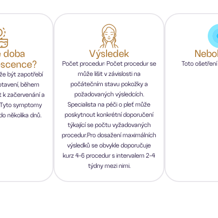
e doba
Výsledek
Nebol
escence?
Počet procedur: Počet procedur se
Toto ošetření
může lišit v závislosti na
e být zapotřebí
počátečním stavu pokožky a
otavení, během
požadovaných výsledcích.
t k začervenání a
Specialista na péči o pleť může
. Tyto symptomy
poskytnout konkrétní doporučení
do několika dnů.
týkající se počtu vyžadovaných
procedur.Pro dosažení maximálních
výsledků se obvykle doporučuje
kurz 4-6 procedur s intervalem 2-4
týdny mezi nimi.