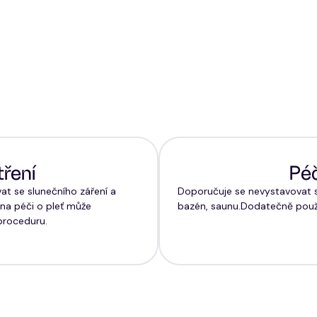
tření
Péč
at se slunečního záření a
Doporučuje se nevystavovat s
 na péči o pleť může
bazén, saunu.Dodatečně použí
proceduru.