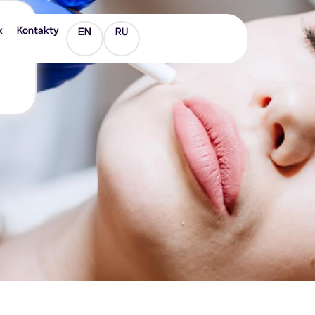
)
k
Kontakty
EN
RU
em