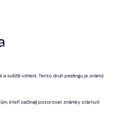
a
ší a svěžší vzhled. Tento druh peelingu je známý
ům, kteří začínají pozorovat známky stárnutí