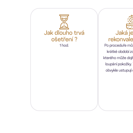
Jak dlouho trvá
Jaká j
ošetření ?
rekonval
1 hod.
Po proceduře můž
krátké období z
kterého může dojí
loupání pokožky
obvykle ustupují 